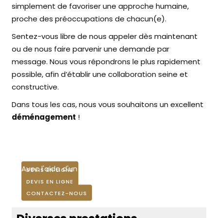
simplement de favoriser une approche humaine,
proche des préoccupations de chacun(e).
Sentez-vous libre de nous appeler dès maintenant
ou de nous faire parvenir une demande par
message. Nous vous répondrons le plus rapidement
possible, afin d’établir une collaboration seine et
constructive.
Dans tous les cas, nous vous souhaitons un excellent
déménagement
!
Déménagement de Particulier
Déménagement de Pro Égligny
Pour un déménagement réussi à Égligny.
Je déménage par moi-même
Ma société déménage en toute confiance.
Avec l'aide d'un déménageur sur Égligny.
DEVIS EN LIGNE
DEVIS EN LIGNE
CONTACTEZ-NOUS