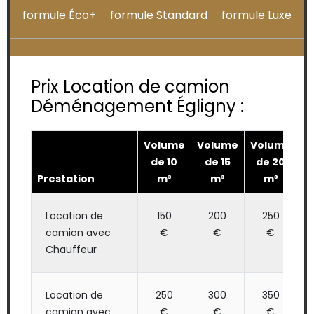
formule Éco+
formule Standard
formule Luxe
Prix Location de camion
Déménagement Égligny :
Volume
Volume
Volume
V
de 10
de 15
de 20
Prestation
m³
m³
m³
Location de
150
200
250
camion avec
€
€
€
Chauffeur
Location de
250
300
350
camion avec
€
€
€