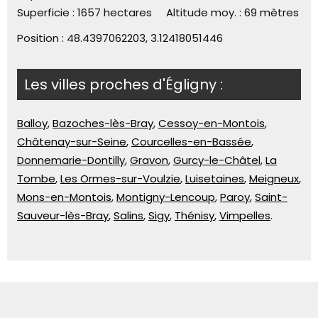
Superficie :
1657 hectares
Altitude moy. :
69 mètres
Position :
48.4397062203, 3.12418051446
Les villes proches d'Égligny :
Balloy
,
Bazoches-lès-Bray
,
Cessoy-en-Montois
,
Châtenay-sur-Seine
,
Courcelles-en-Bassée
,
Donnemarie-Dontilly
,
Gravon
,
Gurcy-le-Châtel
,
La
Tombe
,
Les Ormes-sur-Voulzie
,
Luisetaines
,
Meigneux
,
Mons-en-Montois
,
Montigny-Lencoup
,
Paroy
,
Saint-
Sauveur-lès-Bray
,
Salins
,
Sigy
,
Thénisy
,
Vimpelles
.