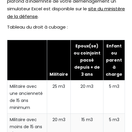
plafond d'indemnité de votre déménagement un
simulateur Excel est disponible sur le
site du ministère
de la défense
.
Tableau du droit à cubage :
Epoux(se)
Enfant
ou coinjoint
ou
pacsé
parent
depuis + de
à
Militaire
3 ans
charge
Militaire avec
25 m3
20 m3
5 m3
une ancienneté
de 15 ans
minimum
Militaire avec
20 m3
15 m3
5 m3
moins de 15 ans